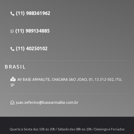
(11) 988361962
(11) 989134885
(11) 40250102
BRASIL
AV BASE ARMALITE, CHACARA SAO JOAO, 01, 13.312-502, ITU,
SP
juan.zeferino@basearmalite.com.br
Quarta à Sexta das 10h às 20h / Sábado das 08h às 20h / Domingo e Feriados