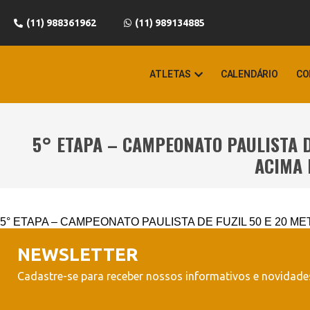
(11) 988361962
(11) 989134885
ATLETAS
CALENDÁRIO
CO
5° ETAPA – CAMPEONATO PAULISTA D
ACIMA 
5° ETAPA – CAMPEONATO PAULISTA DE FUZIL 50 E 20 METR
NEWSLETTER
Cadastre-se para receber nossos informativos e novidades